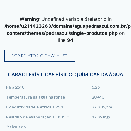
Warning
: Undefined variable $relatorio in
/home/u214423263/domains/aguapedraazul.com.br/pu
content/themes/pedraazul/single-produtos.php
on
line
94
VER RELATÓRIO DA ANÁLISE
CARACTERÍSTICAS FÍSICO-QUÍMICAS DA ÁGUA
Ph a 25ºC
5,25
Temperatura na água na fonte
20,4ºC
Condutividade elétrica a 25ºC
27,3 µS/cm
Resíduo de evaporação a 180ºC*
17,35 mg/l
*calculado